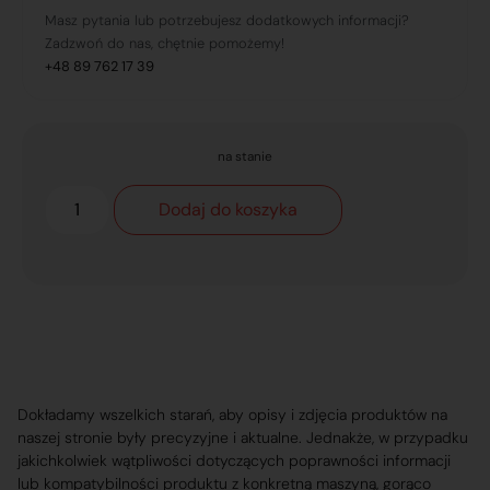
Masz pytania lub potrzebujesz dodatkowych informacji?
Zadzwoń do nas, chętnie pomożemy!
+48 89 762 17 39
na stanie
Dodaj do koszyka
Dokładamy wszelkich starań, aby opisy i zdjęcia produktów na
naszej stronie były precyzyjne i aktualne. Jednakże, w przypadku
jakichkolwiek wątpliwości dotyczących poprawności informacji
lub kompatybilności produktu z konkretną maszyną, gorąco