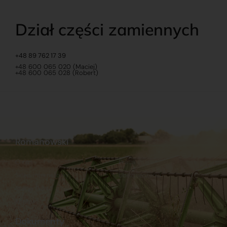
Dział części zamiennych
+48 89 762 17 39
+48 600 065 020 (Maciej)
+48 600 065 028 (Robert)
Romanowski
O nas
Praca
Sklep internetowy
Ubezpieczenia
Stacja Paliw
Kontakt
Dokumenty