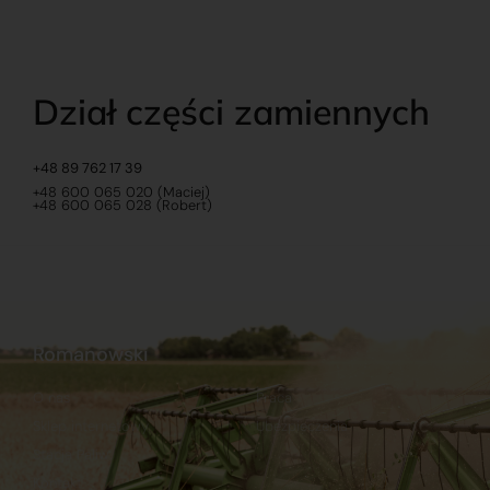
Dział części zamiennych
+48 89 762 17 39
+48 600 065 020 (Maciej)
+48 600 065 028 (Robert)
Romanowski
O nas
Praca
Sklep internetowy
Ubezpieczenia
Stacja Paliw
Kontakt