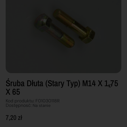
Śruba Dłuta (stary Typ) M14 X 1,75
X 65
Kod produktu: F01030118R
Dostępnosć:
Na stanie
7,20
zł