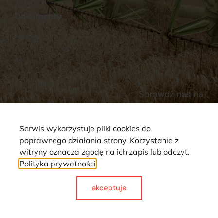
Dokumenty
Regulamin
Dostawy
Polityka prywatności
Płatności
Reklamacje i zwroty
Sprawdź nas na
Serwis wykorzystuje pliki cookies do
poprawnego działania strony. Korzystanie z
witryny oznacza zgodę na ich zapis lub odczyt.
Polityka prywatności
Strona wykorzystuje pliki cookie. Wszystkie prawa zastrzeżone ©
2025
akceptuje
Made with
by webCase.pl