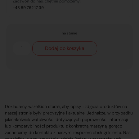
Zadzwoń do nas, chętnie pomożemy!
+48 89 762 17 39
na stanie
Dodaj do koszyka
Dokładamy wszelkich starań, aby opisy i zdjęcia produktów na
naszej stronie były precyzyjne i aktualne. Jednakże, w przypadku
jakichkolwiek wątpliwości dotyczących poprawności informacji
lub kompatybilności produktu z konkretną maszyną, gorąco
zachęcamy do kontaktu z naszym zespołem obsługi klienta. Nasi