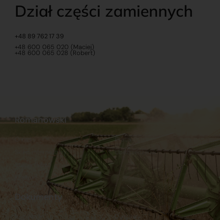
Dział części zamiennych
+48 89 762 17 39
+48 600 065 020 (Maciej)
+48 600 065 028 (Robert)
Romanowski
O nas
Praca
Sklep internetowy
Ubezpieczenia
Stacja Paliw
Kontakt
Dokumenty
Regulamin
Dostawy