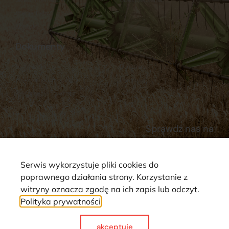
Stacja Paliw
Kontakt
Dokumenty
Regulamin
Dostawy
Polityka prywatności
Płatności
Reklamacje i zwroty
Sprawdź nas na
Serwis wykorzystuje pliki cookies do
poprawnego działania strony. Korzystanie z
witryny oznacza zgodę na ich zapis lub odczyt.
Polityka prywatności
Strona wykorzystuje pliki cookie. Wszystkie prawa zastrzeżone ©
2025
akceptuje