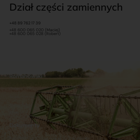
Dział części zamiennych
+48 89 762 17 39
+48 600 065 020 (Maciej)
+48 600 065 028 (Robert)
Romanowski
O nas
Praca
Sklep internetowy
Ubezpieczenia
Stacja Paliw
Kontakt
Dokumenty
Regulamin
Dostawy