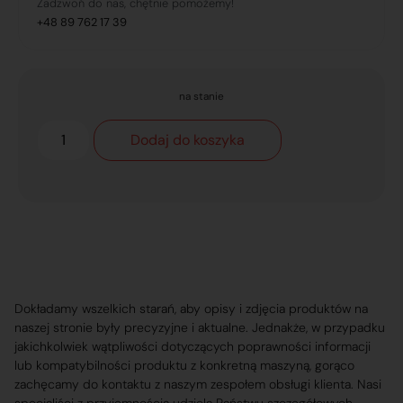
Zadzwoń do nas, chętnie pomożemy!
+48 89 762 17 39
na stanie
Dodaj do koszyka
Dokładamy wszelkich starań, aby opisy i zdjęcia produktów na
naszej stronie były precyzyjne i aktualne. Jednakże, w przypadku
jakichkolwiek wątpliwości dotyczących poprawności informacji
lub kompatybilności produktu z konkretną maszyną, gorąco
zachęcamy do kontaktu z naszym zespołem obsługi klienta. Nasi