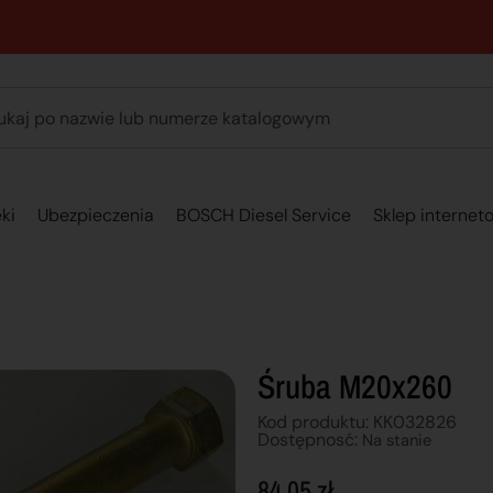
89 762 00 69 - Pomoc zakupowa 7:00 - 16:00
ki
Ubezpieczenia
BOSCH Diesel Service
Sklep internet
Śruba M20x260
Kod produktu: KK032826
Dostępnosć:
Na stanie
84,05
zł