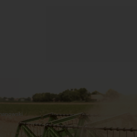
manowski
s
Praca