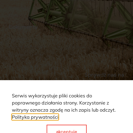
Stacja Paliw
Kontakt
Dokumenty
Regulamin
Dostawy
Polityka prywatności
Płatności
Reklamacje i zwroty
Sprawdź nas na
Serwis wykorzystuje pliki cookies do
poprawnego działania strony. Korzystanie z
witryny oznacza zgodę na ich zapis lub odczyt.
Polityka prywatności
Strona wykorzystuje pliki cookie. Wszystkie prawa zastrzeżone ©
2025
akceptuje