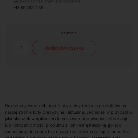
Zadzwoń do nas, chętnie pomożemy!
+48 89 762 17 39
na stanie
Dodaj do koszyka
Dokładamy wszelkich starań, aby opisy i zdjęcia produktów na
naszej stronie były precyzyjne i aktualne. Jednakże, w przypadku
jakichkolwiek wątpliwości dotyczących poprawności informacji
lub kompatybilności produktu z konkretną maszyną, gorąco
zachęcamy do kontaktu z naszym zespołem obsługi klienta. Nasi