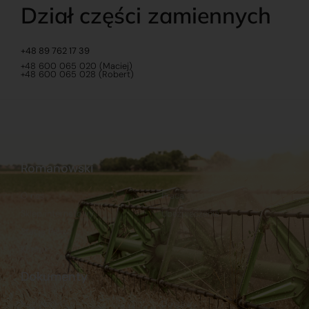
Dział części zamiennych
+48 89 762 17 39
+48 600 065 020 (Maciej)
+48 600 065 028 (Robert)
Romanowski
O nas
Praca
Sklep internetowy
Ubezpieczenia
Stacja Paliw
Kontakt
Dokumenty
Regulamin
Dostawy