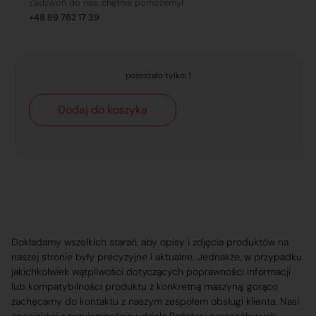
Zadzwoń do nas, chętnie pomożemy!
+48 89 762 17 39
pozostało tylko: 1
Dodaj do koszyka
Dokładamy wszelkich starań, aby opisy i zdjęcia produktów na
naszej stronie były precyzyjne i aktualne. Jednakże, w przypadku
jakichkolwiek wątpliwości dotyczących poprawności informacji
lub kompatybilności produktu z konkretną maszyną, gorąco
zachęcamy do kontaktu z naszym zespołem obsługi klienta. Nasi