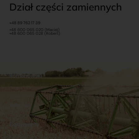
Dział części zamiennych
+48 89 762 17 39
+48 600 065 020 (Maciej)
+48 600 065 028 (Robert)
Romanowski
O nas
Praca
Sklep internetowy
Ubezpieczenia
Stacja Paliw
Kontakt
Dokumenty
Regulamin
Dostawy