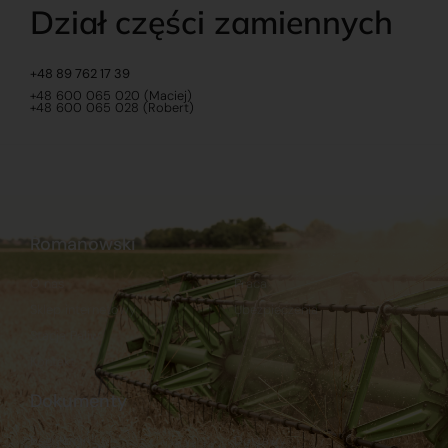
Dział części zamiennych
+48 89 762 17 39
+48 600 065 020 (Maciej)
+48 600 065 028 (Robert)
Romanowski
O nas
Praca
Sklep internetowy
Ubezpieczenia
Stacja Paliw
Kontakt
Dokumenty
Regulamin
Dostawy