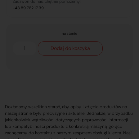
Zadzwoń do nas, chętnie pomożemy!
+48 89 762 17 39
na stanie
Dodaj do koszyka
Dokładamy wszelkich starań, aby opisy i zdjęcia produktów na
naszej stronie były precyzyjne i aktualne. Jednakże, w przypadku
jakichkolwiek wątpliwości dotyczących poprawności informacji
lub kompatybilności produktu z konkretną maszyną, gorąco
zachęcamy do kontaktu z naszym zespołem obsługi klienta. Nasi