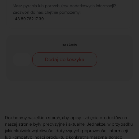
Masz pytania lub potrzebujesz dodatkowych informacji?
Zadzwoń do nas, chętnie pomożemy!
+48 89 762 17 39
na stanie
Dodaj do koszyka
Dokładamy wszelkich starań, aby opisy i zdjęcia produktów na
naszej stronie były precyzyjne i aktualne. Jednakże, w przypadku
jakichkolwiek wątpliwości dotyczących poprawności informacji
lub kompatybilności produktu z konkretną maszyną, gorąco