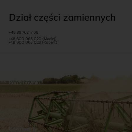
Dział części zamiennych
+48 89 762 17 39
+48 600 065 020 (Maciej)
+48 600 065 028 (Robert)
Romanowski
O nas
Praca
Sklep internetowy
Ubezpieczenia
Stacja Paliw
Kontakt
Dokumenty