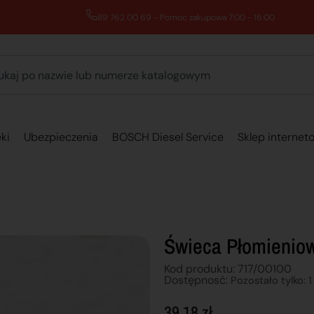
89 762 00 69 - Pomoc zakupowa 7:00 - 16:00
ki
Ubezpieczenia
BOSCH Diesel Service
Sklep internet
Świeca Płomienio
Kod produktu: 717/00100
Dostępnosć:
Pozostało tylko: 1
39,18
zł