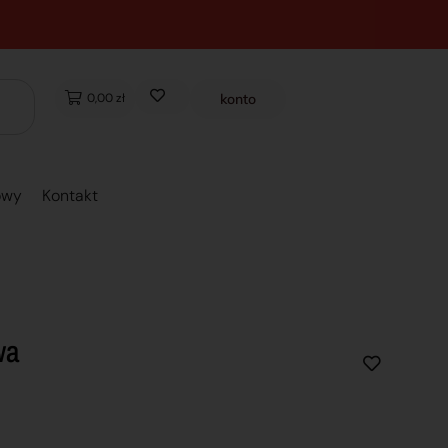
0,00 zł
konto
owy
Kontakt
wa