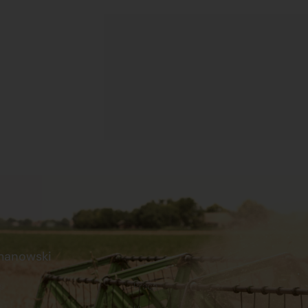
manowski
s
Praca