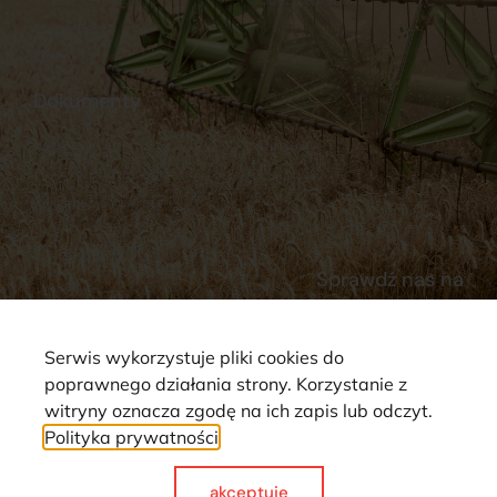
Stacja Paliw
Kontakt
Dokumenty
Regulamin
Dostawy
Polityka prywatności
Płatności
Reklamacje i zwroty
Sprawdź nas na
Serwis wykorzystuje pliki cookies do
poprawnego działania strony. Korzystanie z
witryny oznacza zgodę na ich zapis lub odczyt.
Polityka prywatności
Strona wykorzystuje pliki cookie. Wszystkie prawa zastrzeżone ©
2025
akceptuje