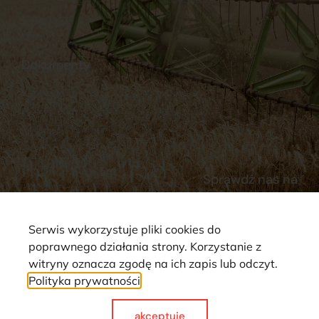
Stacja Paliw
Kontakt
Dokumenty
Regulamin
Dostawy
Polityka prywatności
Płatności
Reklamacje i zwroty
Sprawdź nas na
Serwis wykorzystuje pliki cookies do
poprawnego działania strony. Korzystanie z
witryny oznacza zgodę na ich zapis lub odczyt.
Polityka prywatności
Strona wykorzystuje pliki cookie. Wszystkie prawa zastrzeżone ©
2025
akceptuje