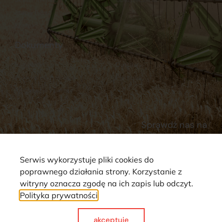
Stacja Paliw
Kontakt
Dokumenty
Regulamin
Dostawy
Polityka prywatności
Płatności
Reklamacje i zwroty
Sprawdź nas na
Serwis wykorzystuje pliki cookies do
poprawnego działania strony. Korzystanie z
witryny oznacza zgodę na ich zapis lub odczyt.
Polityka prywatności
Strona wykorzystuje pliki cookie. Wszystkie prawa zastrzeżone ©
2025
akceptuje