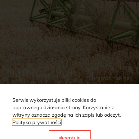
Stacja Paliw
Kontakt
Dokumenty
Regulamin
Dostawy
Polityka prywatności
Płatności
Reklamacje i zwroty
Sprawdź nas na
Serwis wykorzystuje pliki cookies do
poprawnego działania strony. Korzystanie z
witryny oznacza zgodę na ich zapis lub odczyt.
Polityka prywatności
Strona wykorzystuje pliki cookie. Wszystkie prawa zastrzeżone ©
2025
akceptuje