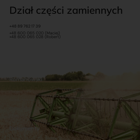
Dział części zamiennych
+48 89 762 17 39
+48 600 065 020 (Maciej)
+48 600 065 028 (Robert)
Romanowski
O nas
Praca
Sklep internetowy
Ubezpieczenia
Stacja Paliw
Kontakt
Dokumenty