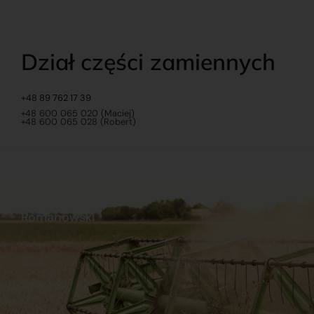
Dział części zamiennych
+48 89 762 17 39
+48 600 065 020 (Maciej)
+48 600 065 028 (Robert)
Romanowski
O nas
Praca
Sklep internetowy
Ubezpieczenia
Stacja Paliw
Kontakt