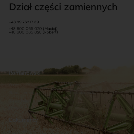
Dział części zamiennych
+48 89 762 17 39
+48 600 065 020 (Maciej)
+48 600 065 028 (Robert)
Romanowski
O nas
Praca
Sklep internetowy
Ubezpieczenia
Stacja Paliw
Kontakt
Dokumenty
Regulamin
Dostawy