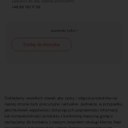
Zadzwoń do nas, chętnie pomożemy!
+48 89 762 17 39
pozostało tylko: 1
Dodaj do koszyka
Dokładamy wszelkich starań, aby opisy i zdjęcia produktów na
naszej stronie były precyzyjne i aktualne. Jednakże, w przypadku
jakichkolwiek wątpliwości dotyczących poprawności informacji
lub kompatybilności produktu z konkretną maszyną, gorąco
zachęcamy do kontaktu z naszym zespołem obsługi klienta. Nasi