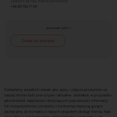
Zadzwoń do nas, chętnie pomożemy!
+48 89 762 17 39
pozostało tylko: 1
Dodaj do koszyka
Dokładamy wszelkich starań, aby opisy i zdjęcia produktów na
naszej stronie były precyzyjne i aktualne. Jednakże, w przypadku
jakichkolwiek wątpliwości dotyczących poprawności informacji
lub kompatybilności produktu z konkretną maszyną, gorąco
zachęcamy do kontaktu z naszym zespołem obsługi klienta. Nasi