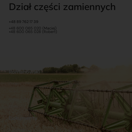
Dział części zamiennych
+48 89 762 17 39
+48 600 065 020 (Maciej)
+48 600 065 028 (Robert)
Romanowski
O nas
Praca
Sklep internetowy
Ubezpieczenia
Stacja Paliw
Kontakt
Dokumenty
Regulamin
Dostawy