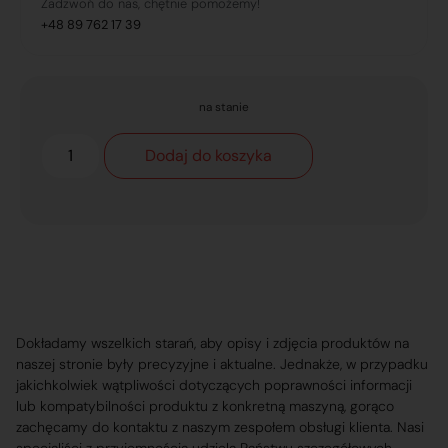
Zadzwoń do nas, chętnie pomożemy!
+48 89 762 17 39
na stanie
Dodaj do koszyka
Dokładamy wszelkich starań, aby opisy i zdjęcia produktów na
naszej stronie były precyzyjne i aktualne. Jednakże, w przypadku
jakichkolwiek wątpliwości dotyczących poprawności informacji
lub kompatybilności produktu z konkretną maszyną, gorąco
zachęcamy do kontaktu z naszym zespołem obsługi klienta. Nasi