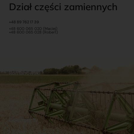
Dział części zamiennych
+48 89 762 17 39
+48 600 065 020 (Maciej)
+48 600 065 028 (Robert)
Romanowski
O nas
Praca
Sklep internetowy
Ubezpieczenia
Stacja Paliw
Kontakt
Dokumenty
Regulamin
Dostawy