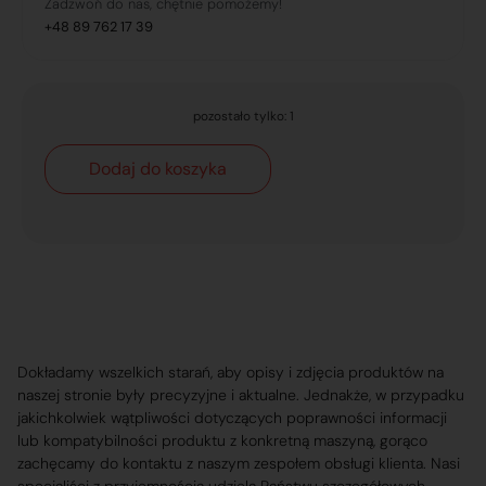
Zadzwoń do nas, chętnie pomożemy!
+48 89 762 17 39
pozostało tylko: 1
Dodaj do koszyka
Dokładamy wszelkich starań, aby opisy i zdjęcia produktów na
naszej stronie były precyzyjne i aktualne. Jednakże, w przypadku
jakichkolwiek wątpliwości dotyczących poprawności informacji
lub kompatybilności produktu z konkretną maszyną, gorąco
zachęcamy do kontaktu z naszym zespołem obsługi klienta. Nasi