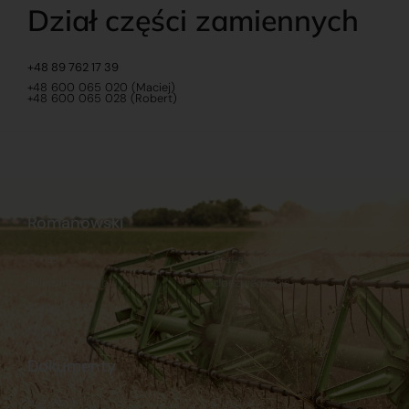
Dział części zamiennych
+48 89 762 17 39
+48 600 065 020 (Maciej)
+48 600 065 028 (Robert)
Romanowski
O nas
Praca
Sklep internetowy
Ubezpieczenia
Stacja Paliw
Kontakt
Dokumenty
Regulamin
Dostawy