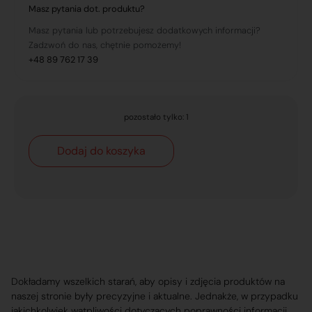
Masz pytania dot. produktu?
Masz pytania lub potrzebujesz dodatkowych informacji?
Zadzwoń do nas, chętnie pomożemy!
+48 89 762 17 39
pozostało tylko: 1
Dodaj do koszyka
Dokładamy wszelkich starań, aby opisy i zdjęcia produktów na
naszej stronie były precyzyjne i aktualne. Jednakże, w przypadku
jakichkolwiek wątpliwości dotyczących poprawności informacji