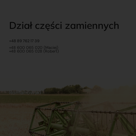
Dział części zamiennych
+48 89 762 17 39
+48 600 065 020 (Maciej)
+48 600 065 028 (Robert)
Romanowski
O nas
Praca
Sklep internetowy
Ubezpieczenia
Stacja Paliw
Kontakt