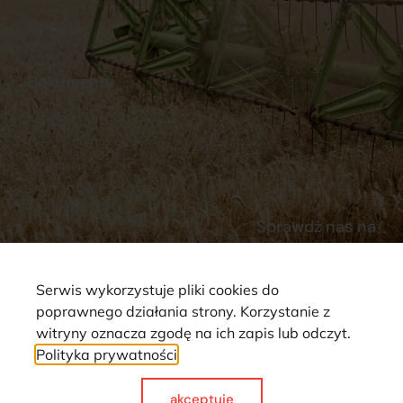
Stacja Paliw
Kontakt
Dokumenty
Regulamin
Dostawy
Polityka prywatności
Płatności
Reklamacje i zwroty
Sprawdź nas na
Serwis wykorzystuje pliki cookies do
poprawnego działania strony. Korzystanie z
witryny oznacza zgodę na ich zapis lub odczyt.
Polityka prywatności
Strona wykorzystuje pliki cookie. Wszystkie prawa zastrzeżone ©
2025
akceptuje