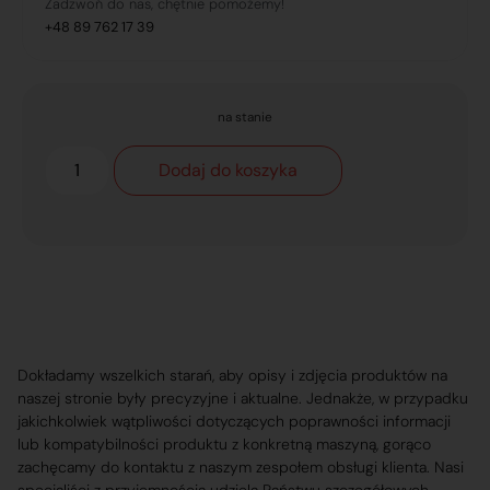
Zadzwoń do nas, chętnie pomożemy!
+48 89 762 17 39
na stanie
Dodaj do koszyka
Dokładamy wszelkich starań, aby opisy i zdjęcia produktów na
naszej stronie były precyzyjne i aktualne. Jednakże, w przypadku
jakichkolwiek wątpliwości dotyczących poprawności informacji
lub kompatybilności produktu z konkretną maszyną, gorąco
zachęcamy do kontaktu z naszym zespołem obsługi klienta. Nasi