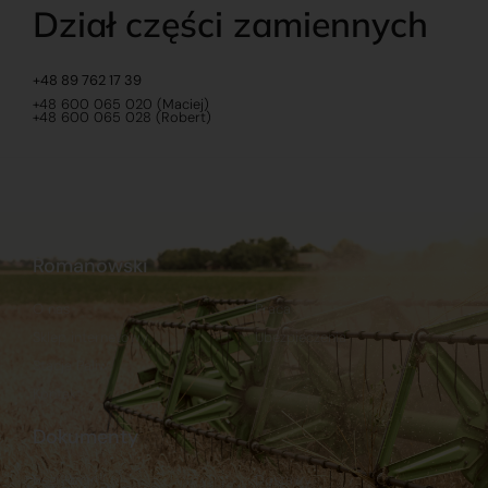
Dział części zamiennych
+48 89 762 17 39
+48 600 065 020 (Maciej)
+48 600 065 028 (Robert)
Romanowski
O nas
Praca
Sklep internetowy
Ubezpieczenia
Stacja Paliw
Kontakt
Dokumenty
Regulamin
Dostawy