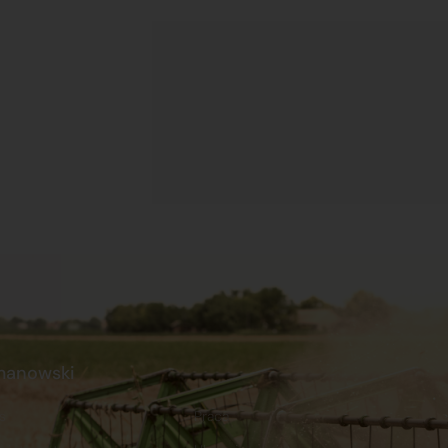
manowski
s
Praca