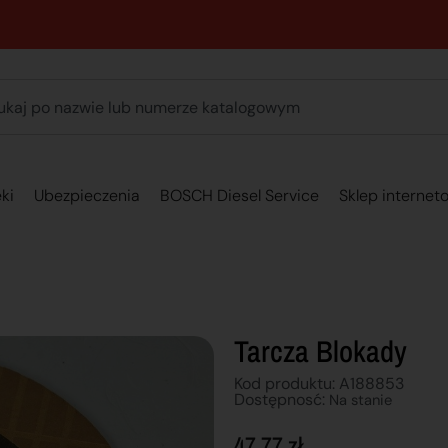
89 762 00 69 - Pomoc zakupowa 7:00 - 16:00
ki
Ubezpieczenia
BOSCH Diesel Service
Sklep internet
Tarcza Blokady
Kod produktu: A188853
Dostępnosć:
Na stanie
47,77
zł