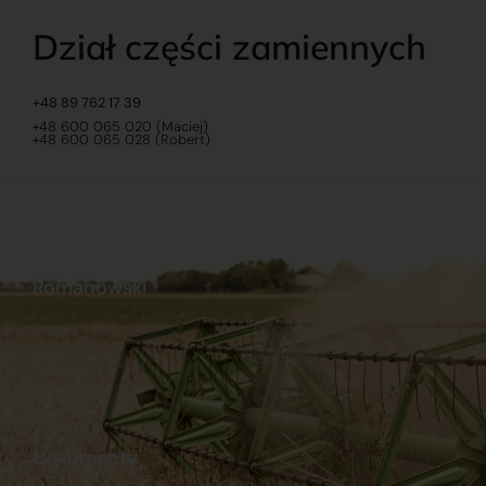
Dział części zamiennych
+48 89 762 17 39
+48 600 065 020 (Maciej)
+48 600 065 028 (Robert)
Romanowski
O nas
Praca
Sklep internetowy
Ubezpieczenia
Stacja Paliw
Kontakt
Dokumenty