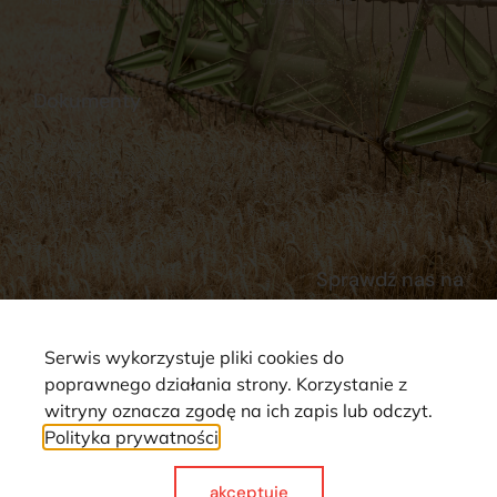
Stacja Paliw
Kontakt
Dokumenty
Regulamin
Dostawy
Polityka prywatności
Płatności
Reklamacje i zwroty
Sprawdź nas na
Serwis wykorzystuje pliki cookies do
poprawnego działania strony. Korzystanie z
witryny oznacza zgodę na ich zapis lub odczyt.
Polityka prywatności
Strona wykorzystuje pliki cookie. Wszystkie prawa zastrzeżone ©
2025
akceptuje