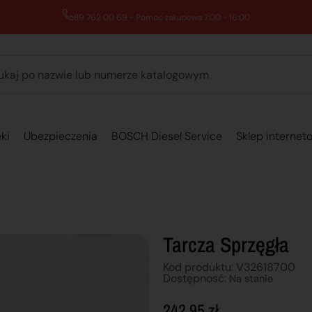
89 762 00 69 - Pomoc zakupowa 7:00 - 16:00
ki
Ubezpieczenia
BOSCH Diesel Service
Sklep internet
Tarcza Sprzęgła
Kod produktu: V32618700
Dostępnosć:
Na stanie
242,95
zł