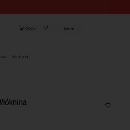
0,00 zł
konto
owy
Kontakt
Włóknina