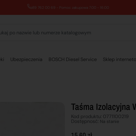
89 762 00 69 - Pomoc zakupowa 7:00 - 16:00
ki
Ubezpieczenia
BOSCH Diesel Service
Sklep internet
Taśma Izolacyjna 
Kod produktu: 0771100219
Dostępnosć:
Na stanie
15,60
zł