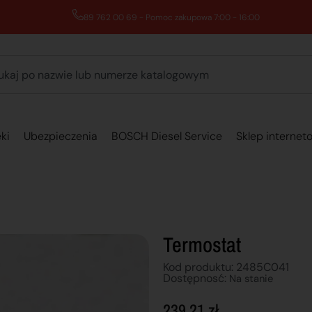
89 762 00 69 - Pomoc zakupowa 7:00 - 16:00
ki
Ubezpieczenia
BOSCH Diesel Service
Sklep internet
Termostat
Kod produktu: 2485C041
Dostępnosć:
Na stanie
239,21
zł