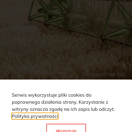
Stacja Paliw
Kontakt
Dokumenty
Regulamin
Dostawy
Polityka prywatności
Płatności
Reklamacje i zwroty
Sprawdź nas na
Serwis wykorzystuje pliki cookies do
poprawnego działania strony. Korzystanie z
witryny oznacza zgodę na ich zapis lub odczyt.
Polityka prywatności
Strona wykorzystuje pliki cookie. Wszystkie prawa zastrzeżone ©
2025
akceptuje