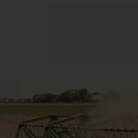
manowski
s
Praca