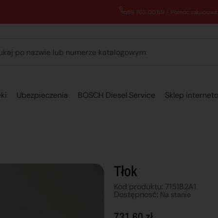
89 762 00 69 - Pomoc zakupowa 7:00 - 16:00
ki
Ubezpieczenia
BOSCH Diesel Service
Sklep internet
Tłok
Kod produktu: 715182A1
Dostępnosć:
Na stanie
731,60
zł