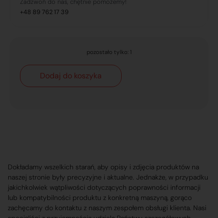
Zadzwoń do nas, chętnie pomożemy!
+48 89 762 17 39
pozostało tylko: 1
Dodaj do koszyka
Dokładamy wszelkich starań, aby opisy i zdjęcia produktów na
naszej stronie były precyzyjne i aktualne. Jednakże, w przypadku
jakichkolwiek wątpliwości dotyczących poprawności informacji
lub kompatybilności produktu z konkretną maszyną, gorąco
zachęcamy do kontaktu z naszym zespołem obsługi klienta. Nasi