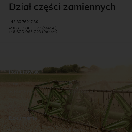
Dział części zamiennych
+48 89 762 17 39
+48 600 065 020 (Maciej)
+48 600 065 028 (Robert)
Romanowski
O nas
Praca
Sklep internetowy
Ubezpieczenia
Stacja Paliw
Kontakt
Dokumenty
Regulamin
Dostawy