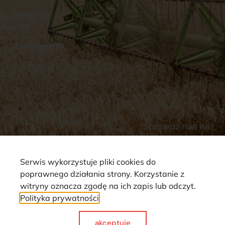
Stacja Paliw
Kontakt
Dokumenty
Regulamin
Dostawy
Polityka prywatności
Płatności
Reklamacje i zwroty
Sprawdź nas na
Serwis wykorzystuje pliki cookies do
poprawnego działania strony. Korzystanie z
witryny oznacza zgodę na ich zapis lub odczyt.
Polityka prywatności
Strona wykorzystuje pliki cookie. Wszystkie prawa zastrzeżone ©
2025
akceptuje