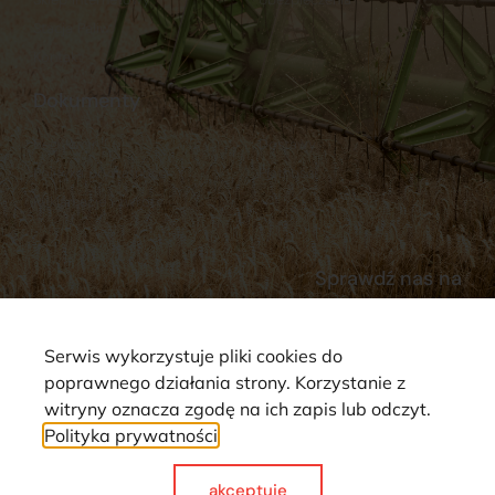
Stacja Paliw
Kontakt
Dokumenty
Regulamin
Dostawy
Polityka prywatności
Płatności
Reklamacje i zwroty
Sprawdź nas na
Serwis wykorzystuje pliki cookies do
poprawnego działania strony. Korzystanie z
witryny oznacza zgodę na ich zapis lub odczyt.
Polityka prywatności
Strona wykorzystuje pliki cookie. Wszystkie prawa zastrzeżone ©
2025
akceptuje