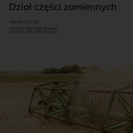
Dział części zamiennych
+48 89 762 17 39
+48 600 065 020 (Maciej)
+48 600 065 028 (Robert)
Romanowski
O nas
Praca
Sklep internetowy
Ubezpieczenia
Stacja Paliw
Kontakt
Dokumenty
Regulamin
Dostawy