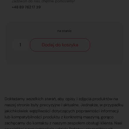
Zadzwoń do nas, chętnie pomożemy!
+48 89 762 17 39
na stanie
Dodaj do koszyka
Dokładamy wszelkich starań, aby opisy i zdjęcia produktów na
naszej stronie były precyzyjne i aktualne. Jednakże, w przypadku
jakichkolwiek wątpliwości dotyczących poprawności informacji
lub kompatybilności produktu z konkretną maszyną, gorąco
zachęcamy do kontaktu z naszym zespołem obsługi klienta. Nasi