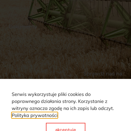
Stacja Paliw
Kontakt
Dokumenty
Regulamin
Dostawy
Polityka prywatności
Płatności
Reklamacje i zwroty
Sprawdź nas na
Serwis wykorzystuje pliki cookies do
poprawnego działania strony. Korzystanie z
witryny oznacza zgodę na ich zapis lub odczyt.
Polityka prywatności
Strona wykorzystuje pliki cookie. Wszystkie prawa zastrzeżone ©
2025
akceptuje