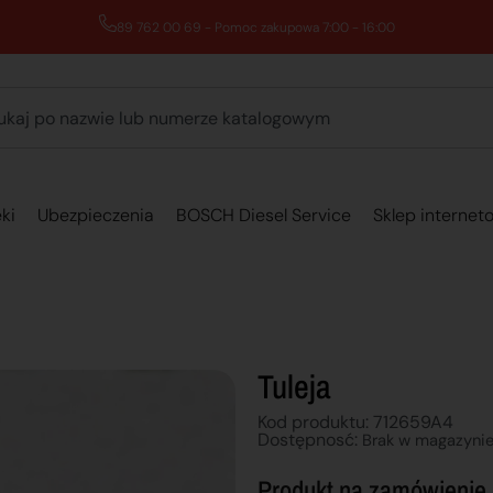
89 762 00 69 - Pomoc zakupowa 7:00 - 16:00
ki
Ubezpieczenia
BOSCH Diesel Service
Sklep internet
Tuleja
Kod produktu: 712659A4
Dostępnosć:
Brak w magazyni
Produkt na zamówienie