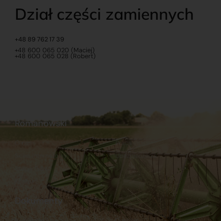
Dział części zamiennych
+48 89 762 17 39
+48 600 065 020 (Maciej)
+48 600 065 028 (Robert)
Romanowski
O nas
Praca
Sklep internetowy
Ubezpieczenia
Stacja Paliw
Kontakt
Dokumenty
Regulamin
Dostawy