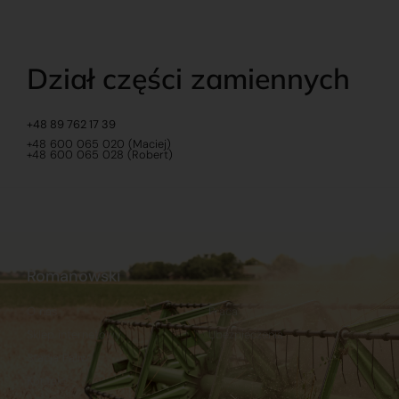
Dział części zamiennych
+48 89 762 17 39
+48 600 065 020 (Maciej)
+48 600 065 028 (Robert)
Romanowski
O nas
Praca
Sklep internetowy
Ubezpieczenia
Stacja Paliw
Kontakt