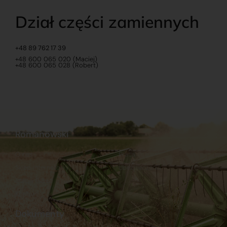
Dział części zamiennych
+48 89 762 17 39
+48 600 065 020 (Maciej)
+48 600 065 028 (Robert)
Romanowski
O nas
Praca
Sklep internetowy
Ubezpieczenia
Stacja Paliw
Kontakt
Dokumenty