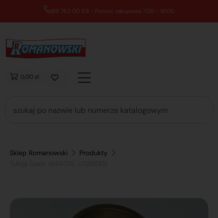
89 762 00 69 - Pomoc zakupowa 7:00 - 16:00
0,00 zł
Sklep Romanowski
Produkty
Tuleja (zam. d149725, ci126610)