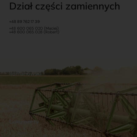
Dział części zamiennych
+48 89 762 17 39
+48 600 065 020 (Maciej)
+48 600 065 028 (Robert)
Romanowski
O nas
Praca
Sklep internetowy
Ubezpieczenia
Stacja Paliw
Kontakt
Dokumenty
Regulamin
Dostawy