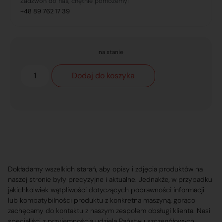
Zadzwoń do nas, chętnie pomożemy!
+48 89 762 17 39
na stanie
Dodaj do koszyka
Dokładamy wszelkich starań, aby opisy i zdjęcia produktów na
naszej stronie były precyzyjne i aktualne. Jednakże, w przypadku
jakichkolwiek wątpliwości dotyczących poprawności informacji
lub kompatybilności produktu z konkretną maszyną, gorąco
zachęcamy do kontaktu z naszym zespołem obsługi klienta. Nasi
specjaliści z przyjemnością udzielą Państwu szczegółowych