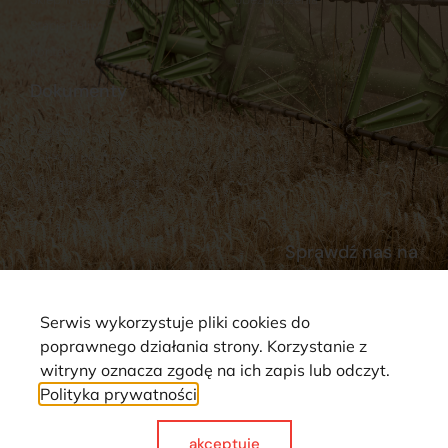
Stacja Paliw
Kontakt
Dokumenty
Regulamin
Dostawy
Polityka prywatności
Płatności
Reklamacje i zwroty
Sprawdź nas na
Serwis wykorzystuje pliki cookies do
poprawnego działania strony. Korzystanie z
witryny oznacza zgodę na ich zapis lub odczyt.
Polityka prywatności
Strona wykorzystuje pliki cookie. Wszystkie prawa zastrzeżone ©
2025
akceptuje