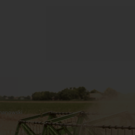
manowski
s
Praca