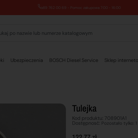
89 762 00 69 - Pomoc zakupowa 7:00 - 16:00
ki
Ubezpieczenia
BOSCH Diesel Service
Sklep internet
Tulejka
Kod produktu: 708901A1
Dostępnosć:
Pozostało tylko: 1
122,77
zł