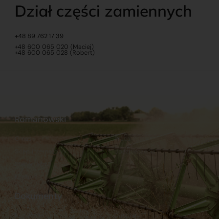
Dział części zamiennych
+48 89 762 17 39
+48 600 065 020 (Maciej)
+48 600 065 028 (Robert)
Romanowski
O nas
Praca
Sklep internetowy
Ubezpieczenia
Stacja Paliw
Kontakt
Dokumenty
Regulamin
Dostawy