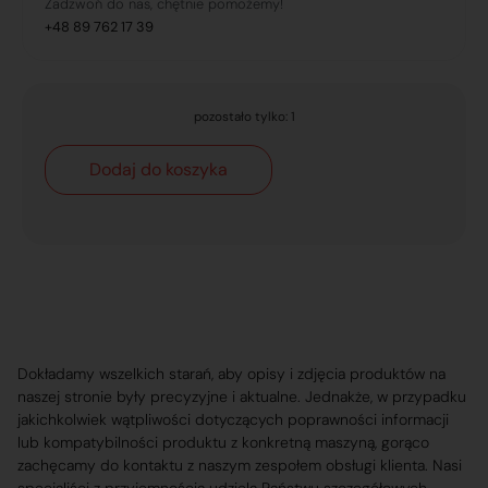
Zadzwoń do nas, chętnie pomożemy!
+48 89 762 17 39
pozostało tylko: 1
Dodaj do koszyka
Dokładamy wszelkich starań, aby opisy i zdjęcia produktów na
naszej stronie były precyzyjne i aktualne. Jednakże, w przypadku
jakichkolwiek wątpliwości dotyczących poprawności informacji
lub kompatybilności produktu z konkretną maszyną, gorąco
zachęcamy do kontaktu z naszym zespołem obsługi klienta. Nasi