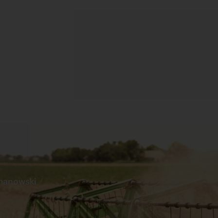
manowski
s
Praca