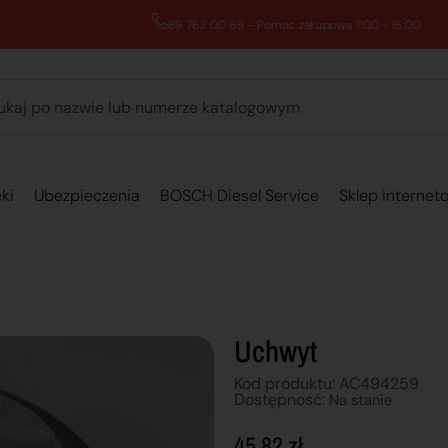
89 762 00 69 - Pomoc zakupowa 7:00 - 16:00
ki
Ubezpieczenia
BOSCH Diesel Service
Sklep internet
Uchwyt
Kod produktu: AC494259
Dostępnosć:
Na stanie
45,82
zł