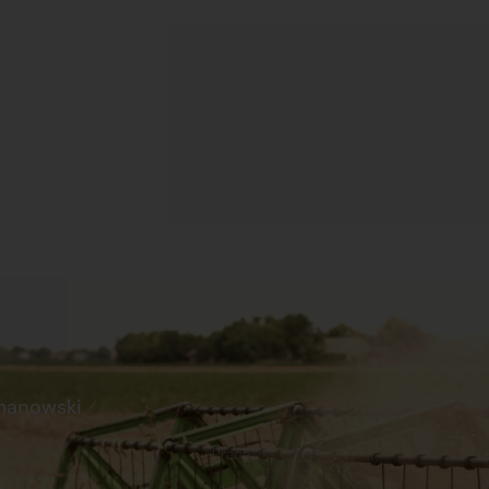
manowski
s
Praca