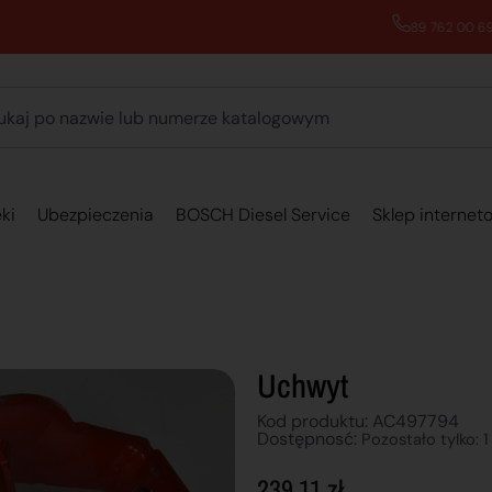
89 762 00 69 - Pomoc zakupowa 7:00 - 16:00
ki
Ubezpieczenia
BOSCH Diesel Service
Sklep internet
Uchwyt
Kod produktu: AC497794
Dostępnosć:
Pozostało tylko: 1
239,11
zł