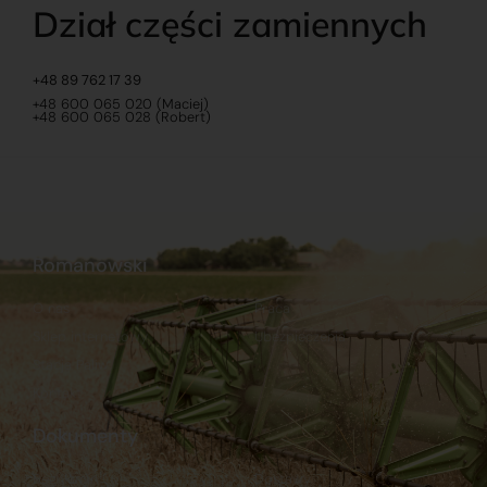
Dział części zamiennych
+48 89 762 17 39
+48 600 065 020 (Maciej)
+48 600 065 028 (Robert)
Romanowski
O nas
Praca
Sklep internetowy
Ubezpieczenia
Stacja Paliw
Kontakt
Dokumenty
Regulamin
Dostawy