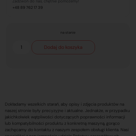
Zadzwoń do nas, chętnie pomożemy!
+48 89 762 17 39
na stanie
Dodaj do koszyka
Dokładamy wszelkich starań, aby opisy i zdjęcia produktów na
naszej stronie były precyzyjne i aktualne. Jednakże, w przypadku
jakichkolwiek wątpliwości dotyczących poprawności informacji
lub kompatybilności produktu z konkretną maszyną, gorąco
zachęcamy do kontaktu z naszym zespołem obsługi klienta. Nasi